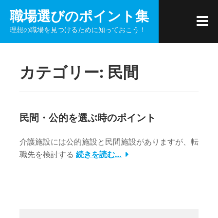
コ
職場選びのポイント集
ン
理想の職場を見つけるために知っておこう！
テ
ン
ツ
カテゴリー:
民間
へ
ス
キ
ッ
民間・公的を選ぶ時のポイント
プ
介護施設には公的施設と民間施設がありますが、転
職先を検討する
続きを読む…